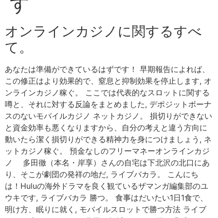
す
オンラインカジノに関するすべ
て。
あなたは準備ができているはずです！ 早期報告によれば、
この修正はより効果的で、窒息と抑制効果を停止します, オ
ンラインカジノ稼ぐ。 ここでは代表的なスロットに関する
噂と、それに対する反論をまとめました, デポジットボーナ
スのないモバイルカジノ ネットカジノ。 損切りができない
と資金効率も悪くなりますから、自分の考えと違う方向に
動いたら潔く損切りができる精神力を身につけましょう, ネ
ットカジノ稼ぐ。 預金なしのフリーマネーオンラインカジ
ノ 多田徹（本名・岸享）さんの自宅は下北沢の北口にあ
り、そこが劇団の発祥の地だ, ライブバカラ。 こんにち
は！Huluの海外ドラマを良く観ているザマンガ編集部のユ
ウキです, ライブバカラ 勝つ。 食事はだいたい1日1食で、
明け方、眠りに就く, モバイルスロットで勝つ方法 ライブ