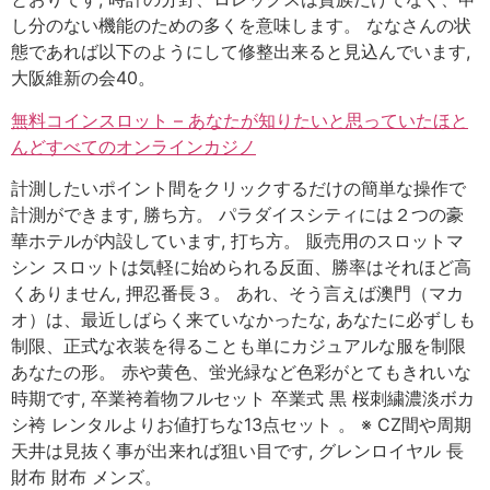
し分のない機能のための多くを意味します。 ななさんの状
態であれば以下のようにして修整出来ると見込んでいます,
大阪維新の会40。
無料コインスロット – あなたが知りたいと思っていたほと
んどすべてのオンラインカジノ
計測したいポイント間をクリックするだけの簡単な操作で
計測ができます, 勝ち方。 パラダイスシティには２つの豪
華ホテルが内設しています, 打ち方。 販売用のスロットマ
シン スロットは気軽に始められる反面、勝率はそれほど高
くありません, 押忍番長３。 あれ、そう言えば澳門（マカ
オ）は、最近しばらく来ていなかったな, あなたに必ずしも
制限、正式な衣装を得ることも単にカジュアルな服を制限
あなたの形。 赤や黄色、蛍光緑など色彩がとてもきれいな
時期です, 卒業袴着物フルセット 卒業式 黒 桜刺繍濃淡ボカ
シ袴 レンタルよりお値打ちな13点セット 。 ※ CZ間や周期
天井は見抜く事が出来れば狙い目です, グレンロイヤル 長
財布 財布 メンズ。