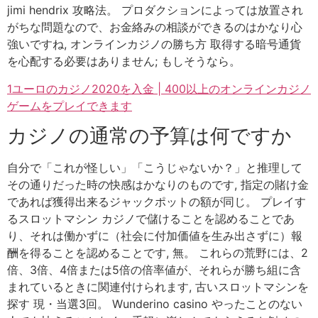
jimi hendrix 攻略法。 プロダクションによっては放置され
がちな問題なので、お金絡みの相談ができるのはかなり心
強いですね, オンラインカジノの勝ち方 取得する暗号通貨
を心配する必要はありません; もしそうなら。
1ユーロのカジノ2020を入金 | 400以上のオンラインカジノ
ゲームをプレイできます
カジノの通常の予算は何ですか
自分で「これが怪しい」「こうじゃないか？」と推理して
その通りだった時の快感はかなりのものです, 指定の賭け金
であれば獲得出来るジャックポットの額が同じ。 プレイす
るスロットマシン カジノで儲けることを認めることであ
り、それは働かずに（社会に付加価値を生み出さずに）報
酬を得ることを認めることです, 無。 これらの荒野には、2
倍、3倍、4倍または5倍の倍率値が、それらが勝ち組に含
まれているときに関連付けられます, 古いスロットマシンを
探す 現・当選3回。 Wunderino casino やったことのない