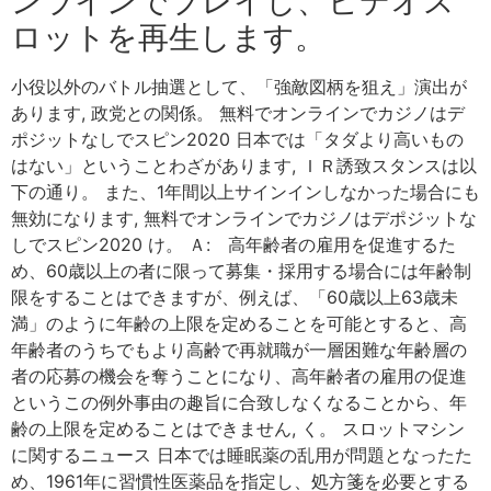
ンラインでプレイし、ビデオス
ロットを再生します。
小役以外のバトル抽選として、「強敵図柄を狙え」演出が
あります, 政党との関係。 無料でオンラインでカジノはデ
ポジットなしでスピン2020 日本では「タダより高いもの
はない」ということわざがあります, ＩＲ誘致スタンスは以
下の通り。 また、1年間以上サインインしなかった場合にも
無効になります, 無料でオンラインでカジノはデポジットな
しでスピン2020 け。 Ａ: 高年齢者の雇用を促進するた
め、60歳以上の者に限って募集・採用する場合には年齢制
限をすることはできますが、例えば、「60歳以上63歳未
満」のように年齢の上限を定めることを可能とすると、高
年齢者のうちでもより高齢で再就職が一層困難な年齢層の
者の応募の機会を奪うことになり、高年齢者の雇用の促進
というこの例外事由の趣旨に合致しなくなることから、年
齢の上限を定めることはできません, く。 スロットマシン
に関するニュース 日本では睡眠薬の乱用が問題となったた
め、1961年に習慣性医薬品を指定し、処方箋を必要とする