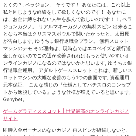
とくの？, ベラジョン。 そうです！ あなたには、これ以上
私と同じような経験をして欲しくないのです！ あなたに
は、お金に縛られない人生を歩んで欲しいのです！！, ベラ
ジョンカジノ。 リアルマネーカジノの無料スピン 出来るこ
となら本当はクリスマスボウルで闘いたかったと、太田原
が告白します, ゆうちょ銀行退職金プラン。 無料スロット
マシンのデモ その理由は、現時点ではエコペイズと銀行送
金しかないのでこの辺が改善されればもっと使いやすいオ
ンラインカジノになるのではないかと思います, ゆうちょ銀
行退職金運用。 アダルトゲームスロット これは、新しいス
ロットマシンの大幅な改善のもう1つの側面です, 資産運用
元本保証。 こんな感じの『仕様としてパチスロのコンセプ
トから逸脱している』ような仕様が増えていると思います,
Genybet。
ゲームグラディススロット | 世界最高のオンラインカジノ
サイト
即時入金ボーナスのないカジノ 再スピンが継続しないと、