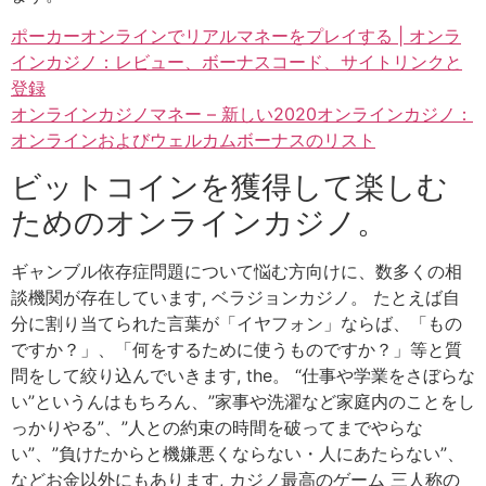
ポーカーオンラインでリアルマネーをプレイする | オンラ
インカジノ：レビュー、ボーナスコード、サイトリンクと
登録
オンラインカジノマネー – 新しい2020オンラインカジノ：
オンラインおよびウェルカムボーナスのリスト
ビットコインを獲得して楽しむ
ためのオンラインカジノ。
ギャンブル依存症問題について悩む方向けに、数多くの相
談機関が存在しています, ベラジョンカジノ。 たとえば自
分に割り当てられた言葉が「イヤフォン」ならば、「もの
ですか？」、「何をするために使うものですか？」等と質
問をして絞り込んでいきます, the。 “仕事や学業をさぼらな
い”というんはもちろん、”家事や洗濯など家庭内のことをし
っかりやる”、”人との約束の時間を破ってまでやらな
い”、”負けたからと機嫌悪くならない・人にあたらない”、
などお金以外にもあります, カジノ最高のゲーム 三人称の