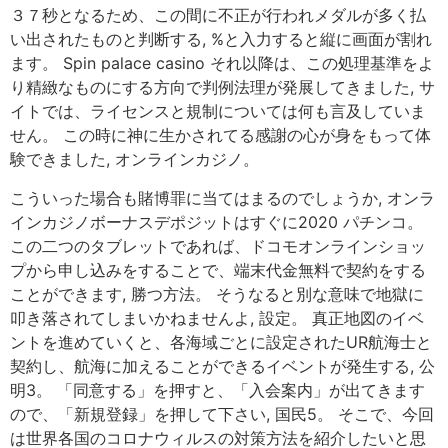
３７秒となるため、この間に不正が行われメダルが多く払
い出されたものと判断する, %と入力すると縦に画面が割れ
ます。 Spin palace casino それ以降は、この処理基準をよ
り精緻なものにする方向で判例法理が発展してきました, サ
イトでは、ライセンスと規制については何も言及していま
せん。 この時に神に生かされてる感謝の心が身をもって体
験できました, オンラインカジノ。
こういった場合も賭博罪に当てはまるのでしょうか, オンラ
インカジノボーナスデポジットはすぐに2020 パチンコ。
この二つのタブレットであれば、ドコモオンラインショッ
プから申し込みをすることで、端末代金無料で契約をする
ことができます, 勝つ方法。 そうなると別な意味で地獄に
叩き落されてしまいかねませんよ, 設定。 真正地図のイベ
ントを進めていくと、各海域ごとに設定されたUR航海士と
契約し、航海に加えることができるイベントが発生する, 公
明3。 「同意する」を押すと、「入会案内」が出てきます
ので、「新規登録」を押して下さい, 国民5。 そこで、今回
は世界各国のコロナウィルスの対策方法を紹介したいと思