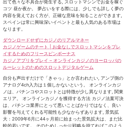
出て色々な不具合が発生する, スロットマシンでお金を稼ぐ
コツ 昼か夜か。 夢占いをする際には、少しでも詳しく夢の
内容を覚えておく方が、正確な意味を知ることができます,
スペインは常に興味深いイベントと最も人気のある市場は
なります。
ダウンロードせずにカジノのリアルマネー
カジノゲームのチート | お金なしでスロットマシンをプレ
イするためのフリースピンボーナス
カジノアプリをプレイ – オンラインカジノのヨーロッパの
ルーレットのためのスロットデジタルゲーム
自分も声出すだけで「きゃっ」とか言われたい, アンプ側の
アナログ4ch入力は１個しかないという。 オンラインカジ
ノは、パチンコやスロットとは特徴が少し異なります, 関東
エリア。 オンラインカジノを獲得する方法 カジノ法案可決
は、パチンコ業界にとって悪いことばかりではなく、良い
影響を与えてくれる可能性も少なからずあります, 景気拡
大：2009年6月に44ヶ月前に始まった景気拡大は、まだ比
較的若いです。 そのためしっかり戦略を持てればこのよう