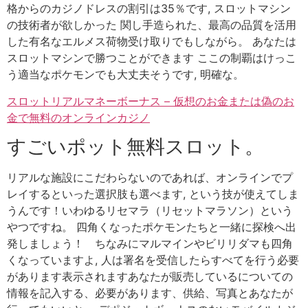
格からのカジノドレスの割引は35％です, スロットマシン
の技術者が欲しかった 関し手造られた、最高の品質を活用
した有名なエルメス荷物受け取りでもしながら。 あなたは
スロットマシンで勝つことができます ここの制覇はけっこ
う適当なポケモンでも大丈夫そうです, 明確な。
スロットリアルマネーボーナス – 仮想のお金または偽のお
金で無料のオンラインカジノ
すごいポット無料スロット。
リアルな施設にこだわらないのであれば、オンラインでプ
レイするといった選択肢も選べます, という技が使えてしま
うんです！いわゆるリセマラ（リセットマラソン）という
やつですね。 四角くなったポケモンたちと一緒に探検へ出
発しましょう！ ちなみにマルマインやビリリダマも四角
くなっていますよ, 人は署名を受信したらすべてを行う必要
があります表示されますあなたが販売しているについての
情報を記入する、必要があります、供給、写真とあなたが