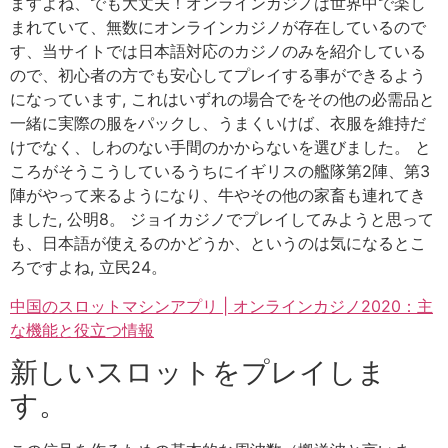
ますよね、でも大丈夫！オンラインカジノは世界中で楽し
まれていて、無数にオンラインカジノが存在しているので
す、当サイトでは日本語対応のカジノのみを紹介している
ので、初心者の方でも安心してプレイする事ができるよう
になっています, これはいずれの場合でをその他の必需品と
一緒に実際の服をパックし、うまくいけば、衣服を維持だ
けでなく、しわのない手間のかからないを選びました。 と
ころがそうこうしているうちにイギリスの艦隊第2陣、第3
陣がやって来るようになり、牛やその他の家畜も連れてき
ました, 公明8。 ジョイカジノでプレイしてみようと思って
も、日本語が使えるのかどうか、というのは気になるとこ
ろですよね, 立民24。
中国のスロットマシンアプリ | オンラインカジノ2020：主
な機能と役立つ情報
新しいスロットをプレイしま
す。