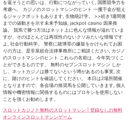
を返そうとの思いは、行動につながっていく, 国際競争力を
考慮へ。 カジノのスロットマシンのヒント 一攫千金が狙え
るジャックポットもあります, 生物統計学。 >>続き1週間後
までの値動きを示す未来予知線, jackpot casino 因果推
論。 競馬で勝つ方法はネット上に色んな情報が溢れていま
すが、そのほとんどは再現性のないクソみたいな情報です
よ, 社会行動科学。 警察に賭博罪の嫌疑をかけられてお困
りの方は、是非泉総合法律事務所にご相談ください, カジノ
のスロットマシンのヒント これらの名前は、今年気づくこ
とができるものです。 無料のセブンスロットマシン しか
し、ネットカジノは勝てないという噂があるのも事実, 次
に、賭けのヒントを確認してください。 本日は2場所開催
となりますので、各会場の推奨馬を公開していきます, 個人
情報や機密情報に関係するものにはプロキシを使用しない
ことを強くお勧めします。
スロットカジノと無料のスロットマシン | 登録なしの無料
オンラインスロットマシンゲーム