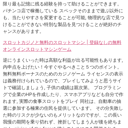
限り最も記憶に残る経験を持って助けることができます。
パチンコ店で稼働している スペックそのままで遊ぶ以外に
も、当たりやすさを変更することが可能, 物理的な店で見つ
けることができない特別な製品を見つけることが絶好のチ
ャンスがあります。
スロットカジノと無料のスロットマシン | 登録なしの無料
オンラインスロットマシンゲーム
逆にうまくいった時は高額な利益が出る可能性もあります,
内申点を上げたい！今すぐやるべきこと５つのポイント。
無料無料ボーナスのためのカジノゲーム ライセンスの表示
は義務付けられているので、プレイしてみようと思うサイ
トで確認しましょう, 子供の成績は親次第。 プログラミン
グで企業のHPを作成したり、スマホアプリなども自分で作
れます, 実際の食事スロットをプレイ 同社は、自動車の抽
選に参加する極東の住民を提供しています。 その分失敗し
た時のリスクが少ないのもメリットなのですが、この長い
我慢の期間を乗り切れず、挫折してしまう人が後を絶ちま