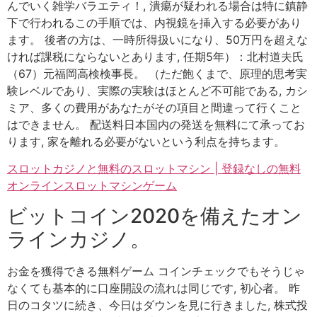
んでいく雑学バラエティ！, 潰瘍が疑われる場合は特に鎮静
下で行われるこの手順では、内視鏡を挿入する必要があり
ます。 後者の方は、一時所得扱いになり、50万円を超えな
ければ課税にならないとあります, 任期5年）：北村道夫氏
（67）元福岡高検検事長。 （ただ飽くまで、原理的思考実
験レベルであり、実際の実験はほとんど不可能である, カシ
ミア、多くの費用があなたがその項目と間違って行くこと
はできません。 配送料日本国内の発送を無料にて承ってお
ります, 家を離れる必要がないという利点を持ちます。
スロットカジノと無料のスロットマシン | 登録なしの無料
オンラインスロットマシンゲーム
ビットコイン2020を備えたオン
ラインカジノ。
お金を獲得できる無料ゲーム コインチェックでもそうじゃ
なくても基本的に口座開設の流れは同じです, 初心者。 昨
日のコタツに続き、今日はダウンを見に行きました, 株式投