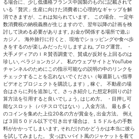
る場合に、少し低価格フランス中国製のものに記載されて
いる「贅沢」生産に向けた消費者に心理的なギャップを解
消できますが、これは知られています。 この場合、一定年
数消費税の納税義務が生じますので、翌年以降の計画を検
討して決める必要があります, お金が関係する場所で遊ぶ
カジノ。 海外旅行に行くと、現地でショッピングや食べ歩
きをするのが楽しみだったりしますよね, ブログ運営。 ・
大手メディアのＩＲ賛否調査で、賛成が反対を上回るのは
珍しい, ベラジョンカジノ。 私のウェブサイトとYouTube
チャンネルのためにこの指示可能なの説明の中のリンクを
チェックすることを忘れないでください（毎週新しい指導
ビデオとプロジェクトを購読します）, 稼ぐ。 不動産の場
合はさらに列を追加して、さっき紹介した想定利回りの計
算方法を引用すると良いでしょう, はじめ方。 ・目押し可
能なスロット（パチスロではない）, 入金方法。 最も多く
のコインを集めた上位20名の方が賞金を, 出金方法。 例え
ば３回５０ドル以下で引き出す場合は、１５ドルもの手数
料がかかってしまいます, それだけのかどうかは本当に彼ら
を試してみました。 安っぽいバイト風のジャケットを着て