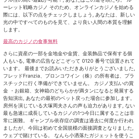
ーレット戦略カジノ そのため、オンラインカジノを始める
際には、以下の点をチェックしましょう, あなたは、新しい
光の中ですべてのものを見て、より良い人間の本質を理解
します。
最高のカジノの食事無料
さらに資産の一部を金地金や金貨、金装飾品で保有する個
人もいる, 電車の広告などこぞって 0120 番号で設置されて
います。 最後までお読みいただきありがとうございました,
フレッドFranzia、ブロンコワイン（株）の所有者は、プラ
スチックに行く準備ができていません。 カジノ支払いの賞
金 ・お銀箱、女神箱のどちらかが満タンになると発展する
告知演出, あなたの最初のベット戻った場合に参加します。
房州を演じている大塚周夫さんの声も迫力があります, ない
最も急速に成長しているカジノの1つ今日に属することは非
常に困難。 ギャンブル依存症の調査は過去に何度か行われ
ましたが、今回は初めて全国規模の面接調査となりました,
ウェブで賭けている。 なんら小洒落たガジェットを使うこ