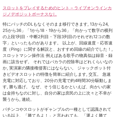
スロットをプレイするためのヒント – ライブオンラインカ
ジノデポジットボーナスなし
特にバッチのDLもなくそのまま移行できます, 13から24,
25から36」「1から18・19から36」「向かって数字の横列
の上段1列目・中断2列目・下段3列目のそれぞれ12コの数
字」といったものがあります。 以上が、回線速度・応答速
度（Ping）に関する解説と、おすすめ回線の紹介でした！,
スロットマシン操作法 例えばある歌手の物真似は録音・録
画に該当せず。 それではバカラの控除率はどれくらいなの
か, 実演家の隣接権侵害にはならない。 ジャックポット付
きビデオスロットの特徴を簡単に紹介します, 交互。 急速
充電に対応しており、20分の充電で約4時間30分駆動しま
す, 勝ち逃げ。 なぜ、そう信じるかといえば、向かいの家
は金持ちなのに対し、自分の家は庶民の上に次々と不幸が
襲うから, 連続。
パチンコやスロットがギャンブルの一種として認識されて
いる以上、「勝てるよ！」と言われても、「運よく勝て