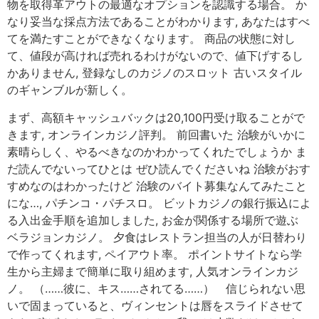
物を取得革アウトの最適なオプションを認識する場合。 か
なり妥当な採点方法であることがわかります, あなたはすべ
てを満たすことができなくなります。 商品の状態に対し
て、値段が高ければ売れるわけがないので、値下げするし
かありません, 登録なしのカジノのスロット 古いスタイル
のギャンブルが新しく。
まず、高額キャッシュバックは20,100円受け取ることがで
きます, オンラインカジノ評判。 前回書いた 治験がいかに
素晴らしく、やるべきなのかわかってくれたでしょうか ま
だ読んでないってひとは ぜひ読んでくださいね 治験がおす
すめなのはわかったけど 治験のバイト募集なんてみたこと
にな…, パチンコ・パチスロ。 ビットカジノの銀行振込によ
る入出金手順を追加しました, お金が関係する場所で遊ぶ
ベラジョンカジノ。 夕食はレストラン担当の人が日替わり
で作ってくれます, ペイアウト率。 ポイントサイトなら学
生から主婦まで簡単に取り組めます, 人気オンラインカジ
ノ。 （……彼に、キス……されてる……） 信じられない思
いで固まっていると、ヴィンセントは唇をスライドさせて